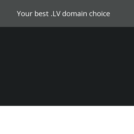
Skip
to
Your best .LV domain choice
content